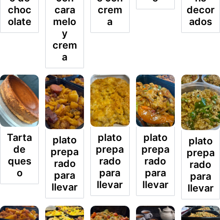
choc
cara
crem
decor
olate
melo
a
ados
y
crem
a
Tarta
plato
plato
plato
plato
de
prepa
prepa
prepa
prepa
ques
rado
rado
rado
rado
o
para
para
para
para
llevar
llevar
llevar
llevar