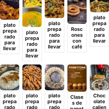
plato
prepa
plato
plato
rado
prepa
Rosc
prepa
plato
para
rado
ones
rado
prepa
llevar
para
con
para
rado
llevar
café
llevar
para
llevar
plato
plato
plato
Choc
Clase
prepa
prepa
prepa
olate
s de
rado
rado
rado
calien
panet