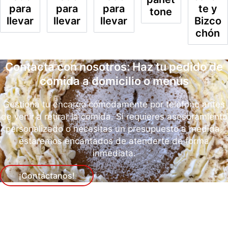
para
para
para
te y
tone
llevar
llevar
llevar
Bizco
chón
Contacta con nosotros: Haz tu pedido de
comida a domicilio o menús
Gestiona tu encargo cómodamente por teléfono antes
de venir a retirar la comida. Si requieres asesoramiento
personalizado o necesitas un presupuesto a medida,
estaremos encantados de atenderte de forma
inmediata.
¡Contáctanos!