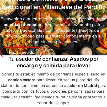
tradicional en Villanueva del Pardillo
Bienvenido a nuestro establecimiento especializado en
comida a domicilio
. Preparamos diariamente platos
caseros tradicionales con ingredientes frescos de la
máxima calidad para disfrutar cómodamente en su
hogar sin complicaciones.
Haz tu pedido
Tu asador de confianza: Asados por
encargo y comida para llevar
Somos tu establecimiento de confianza especializado en
comida casera
para llevar. Ya sea un plato del día
elaborado con mimo, un auténtico
asador en Madrid
para
compartir con los tuyos u opciones personalizadas para
cualquier ocasión, facilitamos tu rutina diaria aportando el
sabor de siempre.