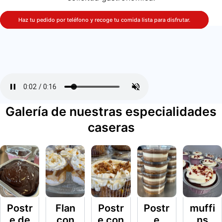
Haz tu pedido por teléfono y recoge tu comida lista para disfrutar.
Galería de nuestras especialidades
caseras
Postr
Flan
Postr
Postr
muffi
e de
con
e con
e
ns